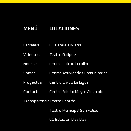
a
c
i
MENÚ
LOCACIONES
ó
Cartelera
CC Gabriela Mistral
n
Videoteca
Teatro Quilpué
d
Noticias
Centro Cultural Quillota
Somos
Centro Actividades Comunitarias
e
Proyectos
Centro Cívico La Ligua
e
Contacto
Centro Adulto Mayor Algarrobo
n
Transparencia
Teatro Cabildo
t
Teatro Municipal San Felipe
CC Estación Llay Llay
r