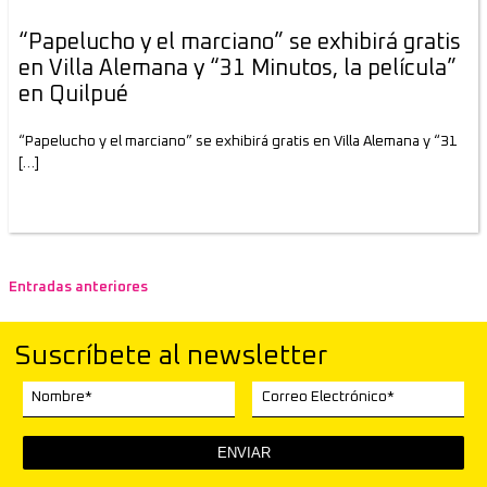
“Papelucho y el marciano” se exhibirá gratis
en Villa Alemana y “31 Minutos, la película”
en Quilpué
“Papelucho y el marciano” se exhibirá gratis en Villa Alemana y “31
[…]
Entradas anteriores
N
a
Suscríbete al newsletter
v
Nombre*
Correo Electrónico*
e
g