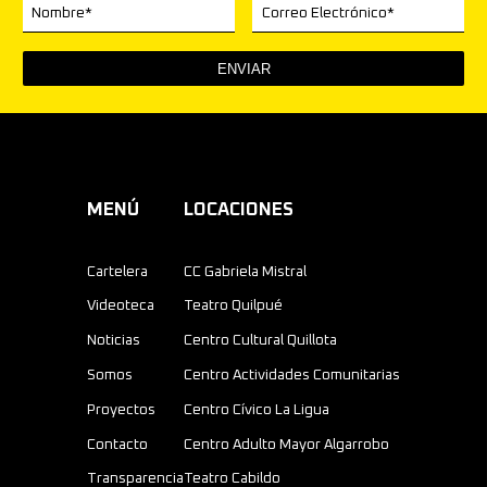
Nombre*
Correo Electrónico*
MENÚ
LOCACIONES
Cartelera
CC Gabriela Mistral
Videoteca
Teatro Quilpué
Noticias
Centro Cultural Quillota
Somos
Centro Actividades Comunitarias
Proyectos
Centro Cívico La Ligua
Contacto
Centro Adulto Mayor Algarrobo
Transparencia
Teatro Cabildo