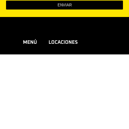
MENÚ
LOCACIONES
Cartelera
CC Gabriela Mistral
Videoteca
Teatro Quilpué
Noticias
Centro Cultural Quillota
Somos
Centro Actividades Comunitarias
Proyectos
Centro Cívico La Ligua
Contacto
Centro Adulto Mayor Algarrobo
Transparencia
Teatro Cabildo
Teatro Municipal San Felipe