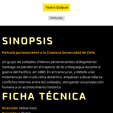
Teatro Quilpué
Películas
SINOPSIS
Película perteneciente a la Cineteca Universidad de Chile.
Un grupo de soldados chilenos pertenecientes al Regimiento
Santiago se pierden en el trayecto de Ilo a Moquegua durante la
guerra del Pacífico, en 1880. En el transcurso, y debido a las
inclemencias del crudo clima desértico, empiezan a desarrollarse
conflictos internos entre los soldados, otorgando una proyección
humana a un acontecimiento histórico.
FICHA TÉCNICA
Dirección:
Helvio Soto