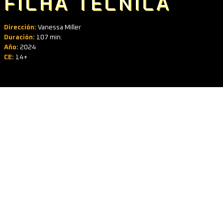
FICHA TÉCNICA
Dirección:
Vanessa Miller
Duración:
107 min.
Año:
2024
CE:
14+