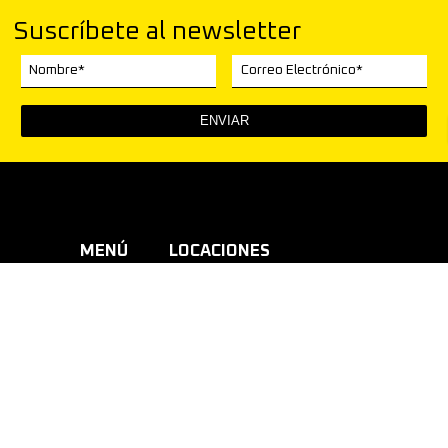
Suscríbete al newsletter
Nombre*
Correo Electrónico*
MENÚ
LOCACIONES
Cartelera
CC Gabriela Mistral
Videoteca
Teatro Quilpué
Noticias
Centro Cultural Quillota
Somos
Centro Actividades Comunitarias
Proyectos
Centro Cívico La Ligua