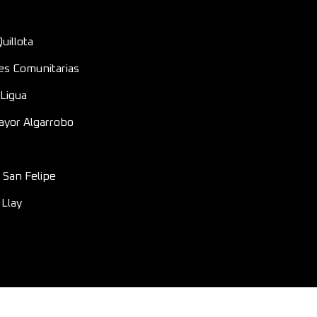
uillota
es Comunitarias
 Ligua
ayor Algarrobo
 San Felipe
 Llay