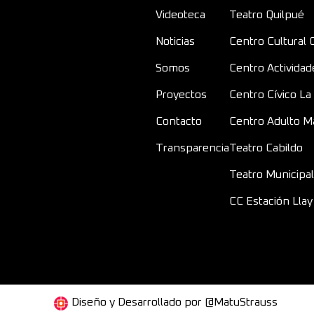
Videoteca
Teatro Quilpué
Noticias
Centro Cultural Q
Somos
Centro Actividad
Proyectos
Centro Cívico La
Contacto
Centro Adulto M
Transparencia
Teatro Cabildo
Teatro Municipal
CC Estación Llay
Diseño y Desarrollado por @MatuStrauss