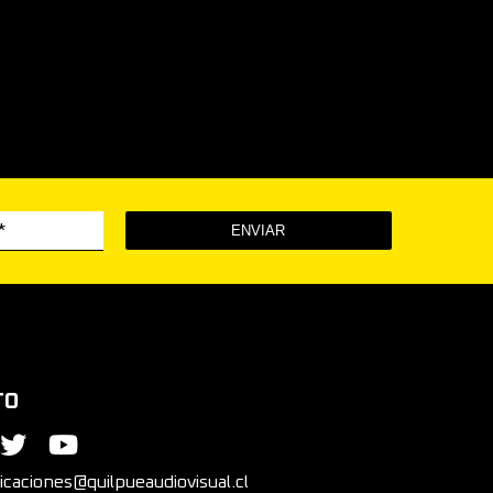
*
TO
caciones@quilpueaudiovisual.cl