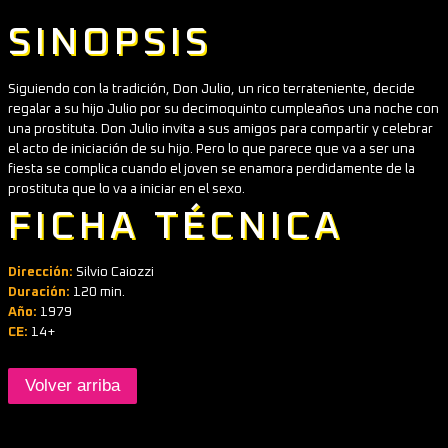
SINOPSIS
Siguiendo con la tradición, Don Julio, un rico terrateniente, decide
regalar a su hijo Julio por su decimoquinto cumpleaños una noche con
una prostituta. Don Julio invita a sus amigos para compartir y celebrar
el acto de iniciación de su hijo. Pero lo que parece que va a ser una
fiesta se complica cuando el joven se enamora perdidamente de la
prostituta que lo va a iniciar en el sexo.
FICHA TÉCNICA
Dirección:
Silvio Caiozzi
Duración:
120 min.
Año:
1979
CE:
14+
Volver arriba