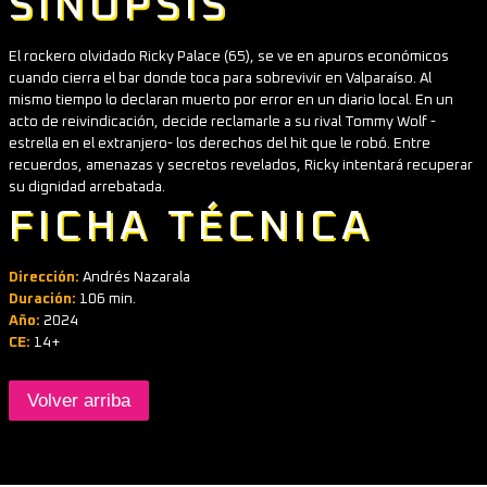
SINOPSIS
El rockero olvidado Ricky Palace (65), se ve en apuros económicos
cuando cierra el bar donde toca para sobrevivir en Valparaíso. Al
mismo tiempo lo declaran muerto por error en un diario local. En un
acto de reivindicación, decide reclamarle a su rival Tommy Wolf -
estrella en el extranjero- los derechos del hit que le robó. Entre
recuerdos, amenazas y secretos revelados, Ricky intentará recuperar
su dignidad arrebatada.
FICHA TÉCNICA
Dirección:
Andrés Nazarala
Duración:
106 min.
Año:
2024
CE:
14+
Volver arriba