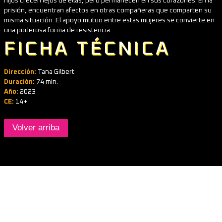
hijos crecen lejos de ellas, pero permanecen en sus corazones. En la
prisión, encuentran afectos en otras compañeras que comparten su
misma situación. El apoyo mutuo entre estas mujeres se convierte en
una poderosa forma de resistencia.
FICHA TÉCNICA
Dirección:
Tana Gilbert
Duración:
74 min.
Año:
2023
CE:
14+
Volver arriba