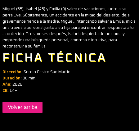
Miguel (55), Isabel (45) y Emilia (9) salen de vacaciones, junto a su
perra Eve. Súbitamente, un accidente en la mitad del desierto, deja
gravemente herida a la madre. Miguel, intentando salvar a Emilia, inicia
una travesía personal junto a su hija para así encontrar respuesta a lo
acontecido. Tres meses después, Isabel despierta de un coma y
emprende una búsqueda personal, amorosa e intuitiva, para
reconstruir a su familia.
FICHA TÉCNICA
Dirección:
Sergio Castro San Martín
Duración:
90 min.
Año:
2026
CE:
14+
Volver arriba